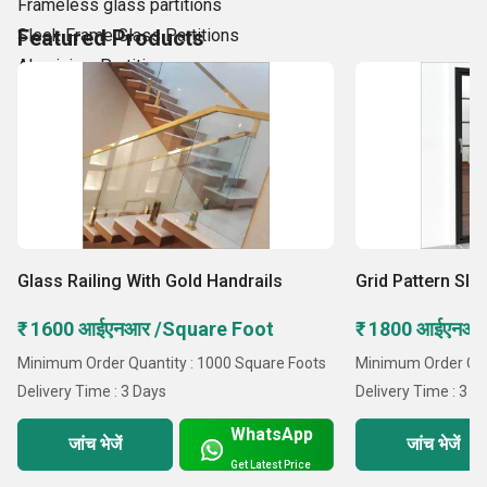
Frameless glass partitions
Sleek Frame Glass Partitions
Featured Products
Aluminium Partitions
Aluminium Casement windows
Aluminium Glass Sliding
Glass Railing With Gold Handrails
Grid Pattern Sli
₹ 1600 आईएनआर /Square Foot
₹ 1800 आईएनआर
Minimum Order Quantity : 1000 Square Foots
Minimum Order Qua
Delivery Time : 3 Days
Delivery Time : 3 D
WhatsApp
जांच भेजें
जांच भेजें
Get Latest Price