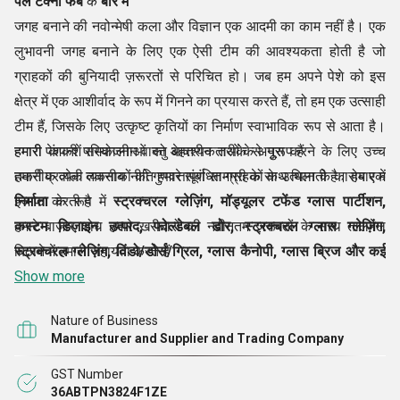
पर्ल टेक्नो फैब
के
बारे में
जगह बनाने की नवोन्मेषी कला और विज्ञान एक आदमी का काम नहीं है। एक
लुभावनी जगह बनाने के लिए एक ऐसी टीम की आवश्यकता होती है जो
ग्राहकों की बुनियादी ज़रूरतों से परिचित हो। जब हम अपने पेशे को इस
क्षेत्र में एक आशीर्वाद के रूप में गिनने का प्रयास करते हैं, तो हम एक उत्साही
टीम हैं, जिसके लिए उत्कृष्ट कृतियों का निर्माण स्वाभाविक रूप से आता है।
हमारी कंपनी परियोजनाओं को बेहतरीन तरीके से पूरा करने के लिए उच्च
हमारी पेशकशें समकालीन वास्तु आवश्यकताओं के अनुरूप हैं
तकनीक वाली तकनीकों को गुणवत्तापूर्ण सामग्री के साथ मिलाती है। हम एक
हमारी प्रत्येक व्यवसाय नीति हमारे संबंधित ग्राहकों के उत्थान के कारोबार में
निर्माता
इजाफा करती है
के रूप में
स्ट्रक्चरल ग्लेज़िंग, मॉड्यूलर टफेंड ग्लास पार्टीशन,
कस्टम डिज़ाइन उत्पाद, फोल्डेबल डोर, स्ट्रक्चरल ग्लास ग्लेज़िंग,
हमारे बाज़ार शोध हमारे खरीदारों की नवीनतम ज़रूरतों के साथ तालमेल
स्ट्रक्चरल ग्लेज़िंग, विंडो/डोर्स/ग्रिल, ग्लास कैनोपी, ग्लास ब्रिज और कई
बिठाने में हमारी सहायता करते हैं
अन्य संबद्ध वस्तुओं के लिए काम पूरा करते
Show more
ग्लास ब्रिज, स्पाइडर ग्लेज़िंग, सेमी यूनिटाइज़्ड ग्लेज़िंग आदि
हैं। हमारी चमकदार निर्माण टीम
सहित
शानदार जगह बनाने के लिए आवश्यक बदलावों से परिचित है। यह हमें ऐसे
हमारी पेशकशों की लागत कम है
Nature of Business
समाधान प्रदान करने में सहायता करता है जो हमारे ग्राहकों की अपेक्षाओं से
Manufacturer and Supplier and Trading Company
“हम केवल आंध्र प्रदेश और तेलंगाना में कारोबार कर रहे हैं। “।
अच्छी तरह संबंधित हो सकते
GST Number
हैं।
36ABTPN3824F1ZE